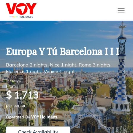
Europa Y Tú Barcelona I I I
Barcelona 2 nights, Nice 1 night, Rome 3 nights,
Florence 1 night, Venice 1 night
10 days
From
$ 1,713
per person
VOY Holidays
Operated By
Check Availability